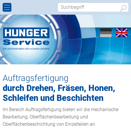
ZYLINDERREPARATUR
MOBILHYDRAULIK
FIRMENPROFIL
ANSPRECHPARTNER
INBETRIEBNAHMEN
GASDOSIERZYLINDER
WELTWEIT
REPARATURANFRAGE
WARTUNG UND INSPEKTION
ERSATZTEILE
CALL-BACK
LOHNFERTIGUNG
GENERALÜBERHOLTE ZYLINDER
ANFAHRT
Auftragsfertigung
durch Drehen, Fräsen, Honen,
TECHNOLOGIEN
Schleifen und Beschichten
Im Bereich Auftragsfertigung bieten wir die mechanische
Bearbeitung, Oberflächenbearbeitung und
Oberflächenbeschichtung von Einzelteilen an.