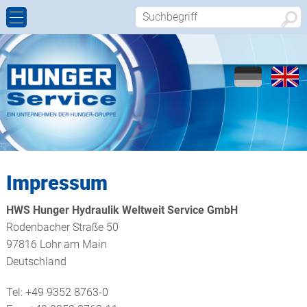
ZYLINDERREPARATUR
MOBILHYDRAULIK
FIRMENPROFIL
ANSPRECHPARTNER
INBETRIEBNAHMEN
GASDOSIERZYLINDER
WELTWEIT
REPARATURANFRAGE
WARTUNG UND INSPEKTION
ERSATZTEILE
CALL-BACK
LOHNFERTIGUNG
GENERALÜBERHOLTE ZYLINDER
ANFAHRT
Impressum
TECHNOLOGIEN
HWS Hunger Hydraulik Weltweit Service GmbH
Rodenbacher Straße 50
97816 Lohr am Main
Deutschland
Tel: +49 9352 8763-0